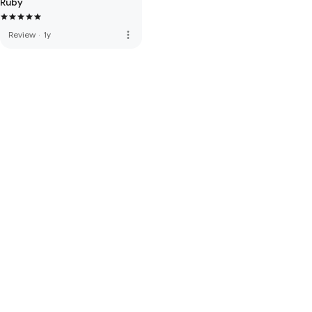
Ruby
more_vert
Review
·
1y