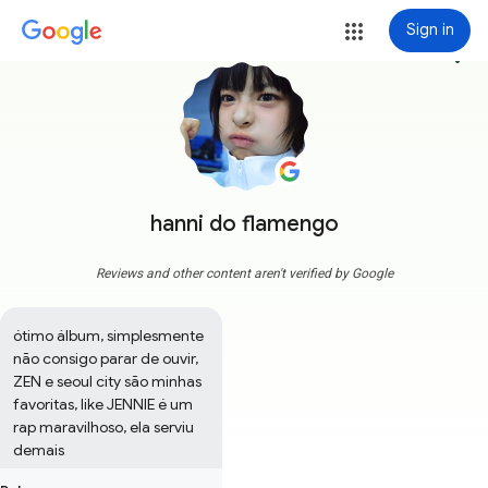
Sign in
more_vert
hanni do flamengo
Reviews and other content aren't verified by Google
ótimo álbum, simplesmente 
não consigo parar de ouvir, 
ZEN e seoul city são minhas 
favoritas, like JENNIE é um 
rap maravilhoso, ela serviu 
demais