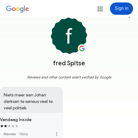
Sign in
more_vert
fred Spitse
Reviews and other content aren't verified by Google
Niets meer aan Johan 
derksen te serieus veel te 
veel politiek
Vandaag Inside
more_vert
Review
·
11mo