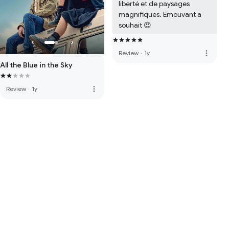
liberté et de paysages 
magnifiques. Émouvant à 
souhait 😍
more_vert
Review
·
1y
All the Blue in the Sky
more_vert
Review
·
1y