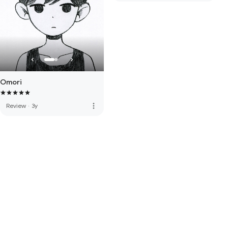
Omori
more_vert
Review
·
3y