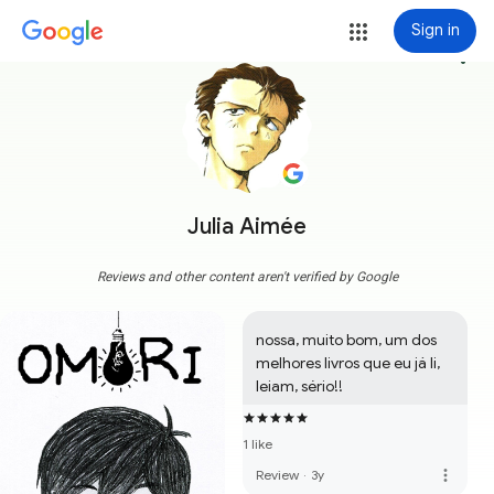
Sign in
more_vert
Julia Aimée
Reviews and other content aren't verified by Google
nossa, muito bom, um dos 
melhores livros que eu já li, 
leiam, sério!!
1 like
more_vert
Review
·
3y