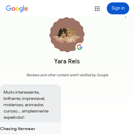
Sign in
more_vert
Yara Reis
Reviews and other content aren't verified by Google
Muito interessante, 
brilhante, imprevisível, 
misterioso, animador, 
curioso... simplesmente 
expelindo!!
Chasing Vermeer