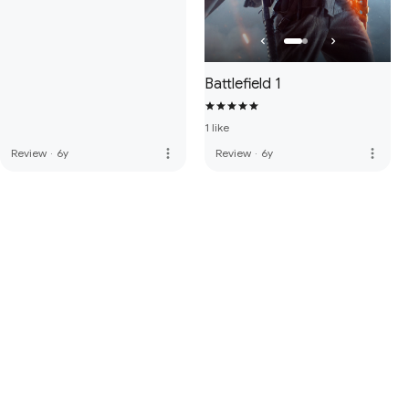
Battlefield 1
1 like
more_vert
more_vert
Review
·
6y
Review
·
6y