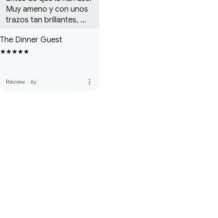
Muy ameno y con unos 
trazos tan brillantes, 
que hueles el hospital... 
The Dinner Guest
sí, muchos sabemos que 
esa realidad ha sido 
omitida. Gracias 
Gabriela por compartirla
more_vert
Review
·
6y