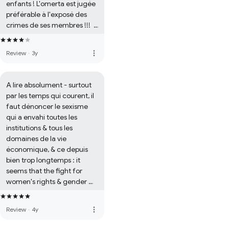
enfants ! L'omerta est jugée 
préférable à l'exposé des 
crimes de ses membres !!!                       

                             Honte à toutes 
les religions, repère idéal de 
more_vert
Review
·
3y
pédophiles : "homme de 
Dieu", ce statut leur donne 
toute légitimité pour 
A lire absolument - surtout 
manipuler les enfants (au 
par les temps qui courent, il 
sens propre comme au sens 
faut dénoncer le sexisme 
figuré !), & leur famille (bien 
qui a envahi toutes les 
crédules, les familles... 
institutions & tous les 
Aveuglées par leur 
domaines de la vie 
dogmatisme !)... Honte à 
économique, & ce depuis 
Barbarin & à tous ses sbires ! 
bien trop longtemps : it 
Honte au Vatican & à 
seems that the fight for 
George Pell, son n°3, & honte 
women's rights & gender 
à une justice complice du 
equality has just begun !!!
pouvoir patriarcal, qui l'a 
dédouané en appel !!! Ah... 
more_vert
Review
·
4y
L'immense difficulté de la 