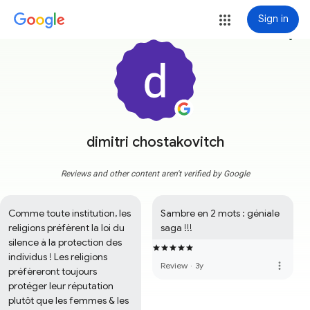
Sign in
more_vert
dimitri chostakovitch
Reviews and other content aren't verified by Google
Comme toute institution, les 
Sambre en 2 mots : géniale 
religions préfèrent la loi du 
saga !!!
silence à la protection des 
individus ! Les religions 
more_vert
Review
·
3y
préfèreront toujours 
protéger leur réputation 
plutôt que les femmes & les 