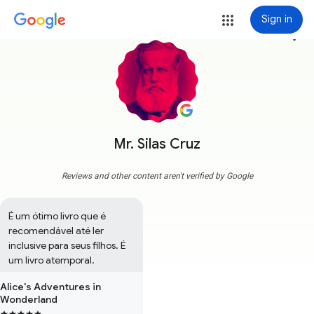
Sign in
more_vert
Mr. Silas Cruz
Reviews and other content aren't verified by Google
É um ótimo livro que é 
recomendável até ler 
inclusive para seus filhos. É 
um livro atemporal.
Alice's Adventures in
Wonderland