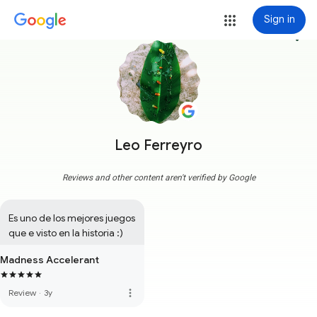
Sign in
more_vert
Leo Ferreyro
Reviews and other content aren't verified by Google
Es uno de los mejores juegos 
que e visto en la historia :)
Madness Accelerant
more_vert
Review
·
3y