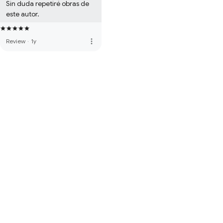
Sin duda repetiré obras de 
este autor.
more_vert
Review
·
1y