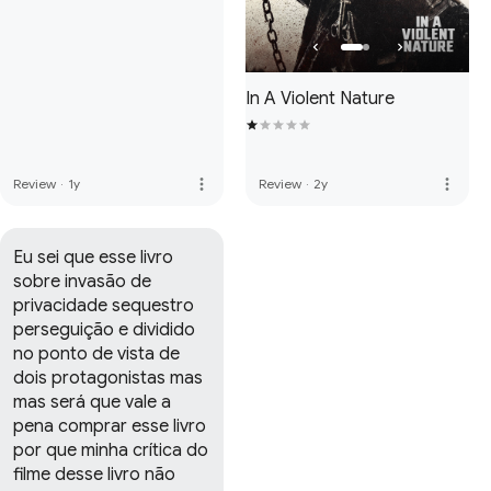
In A Violent Nature
more_vert
more_vert
Review
·
1y
Review
·
2y
Eu sei que esse livro 
sobre invasão de 
privacidade sequestro 
perseguição e dividido 
no ponto de vista de 
dois protagonistas mas 
mas será que vale a 
pena comprar esse livro 
por que minha crítica do 
filme desse livro não 