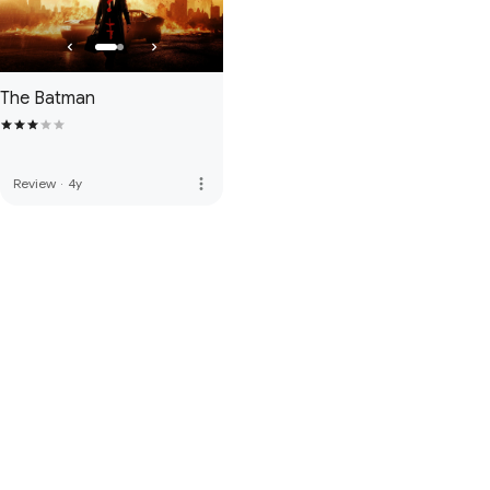
The Batman
more_vert
Review
·
4y