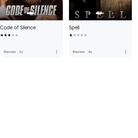
Code of Silence
Spell
more_vert
more_vert
Review
·
2y
Review
·
4y