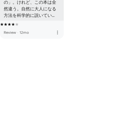
の」。けれど、この本は全
然違う。自然に大人になる
方法を科学的に説いてい
て、素晴らしい！と思う。

こういう本がもっと広く読
more_vert
Review
·
12mo
まれれば、世の中もう少し
ましになるのではないでし
ょうか。