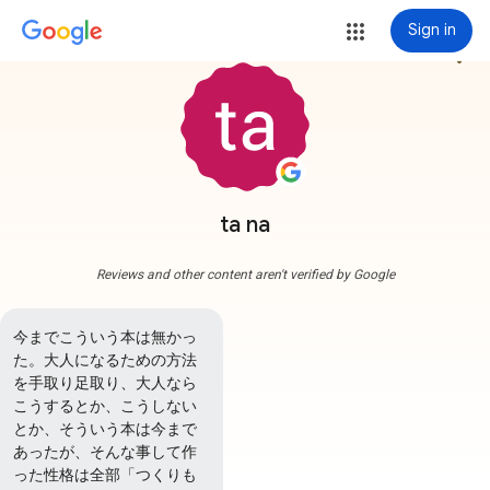
Sign in
more_vert
ta na
Reviews and other content aren't verified by Google
今までこういう本は無かっ
た。大人になるための方法
を手取り足取り、大人なら
こうするとか、こうしない
とか、そういう本は今まで
あったが、そんな事して作
った性格は全部「つくりも