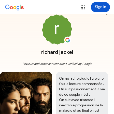
Sign in
more_vert
richard jeckel
Reviews and other content aren't verified by Google
On ne lache plus le livre une 
fois la lecture commencée .

On suit passionnément la vie 
de ce couple inédit .

On suit avec tristesse l' 
inévitable progression de la 
maladie et au final on est 