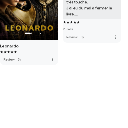
très touché. 

J ai eu du mal à fermer le 
livre....
2 likes
more_vert
Review
·
3y
Leonardo
more_vert
Review
·
3y