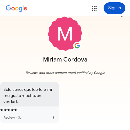
Sign in
more_vert
Miriam Cordova
Reviews and other content aren't verified by Google
Solo tienes que leerlo, a mi 
me gustó mucho, en 
verdad.
more_vert
Review
·
3y