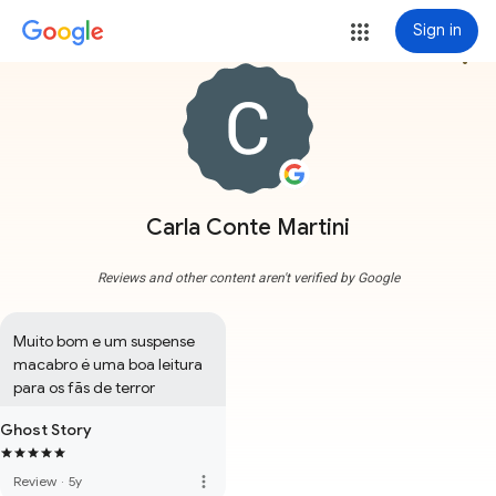
Sign in
more_vert
Carla Conte Martini
Reviews and other content aren't verified by Google
Muito bom e um suspense 
macabro é uma boa leitura 
para os fãs de terror
Ghost Story
more_vert
Review
·
5y