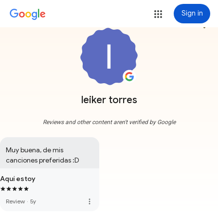
Sign in
more_vert
leiker torres
Reviews and other content aren't verified by Google
Muy buena, de mis 
canciones preferidas :D
Aquí estoy
more_vert
Review
·
5y