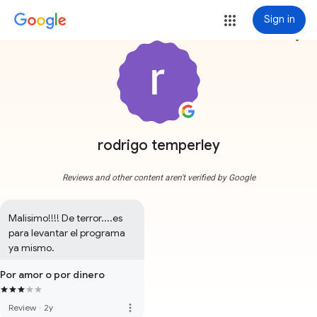
Sign in
more_vert
rodrigo temperley
Reviews and other content aren't verified by Google
Malisimo!!!! De terror....es 
para levantar el programa 
ya mismo.
Por amor o por dinero
more_vert
Review
·
2y