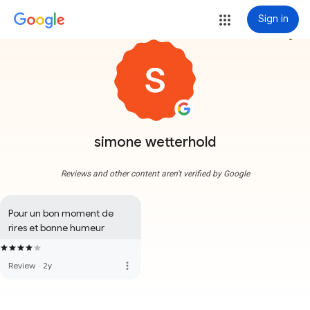
Sign in
more_vert
simone wetterhold
Reviews and other content aren't verified by Google
Pour un bon moment de 
rires et bonne humeur
more_vert
Review
·
2y