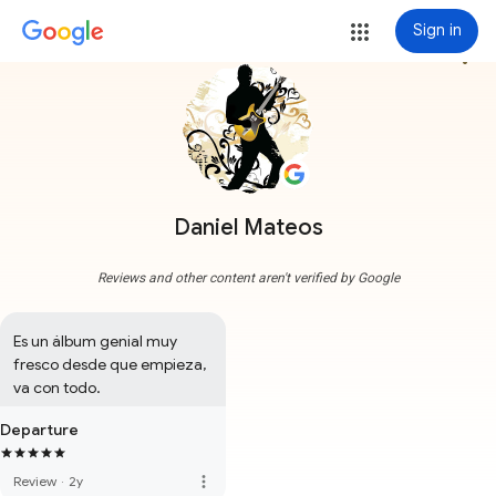
Sign in
more_vert
Daniel Mateos
Reviews and other content aren't verified by Google
Es un álbum genial muy 
fresco desde que empieza, 
va con todo.
Departure
more_vert
Review
·
2y