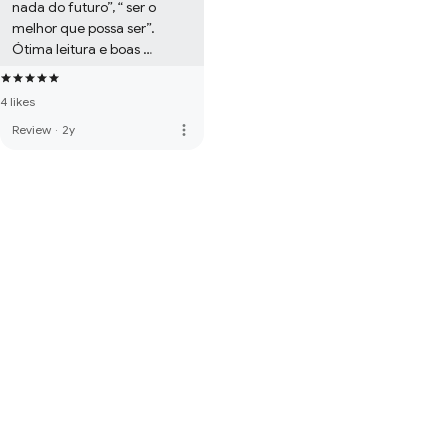
nada do futuro”, “ ser o 
melhor que possa ser”.  
Ótima leitura e boas 
meditações.
4 likes
more_vert
Review
·
2y