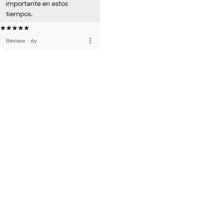
importante en estos 
tiempos.
more_vert
Review
·
6y