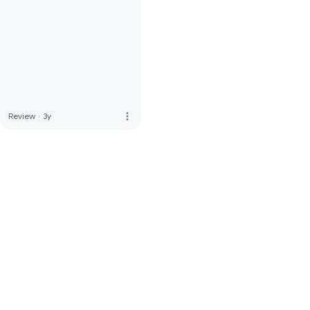
more_vert
Review
·
3y