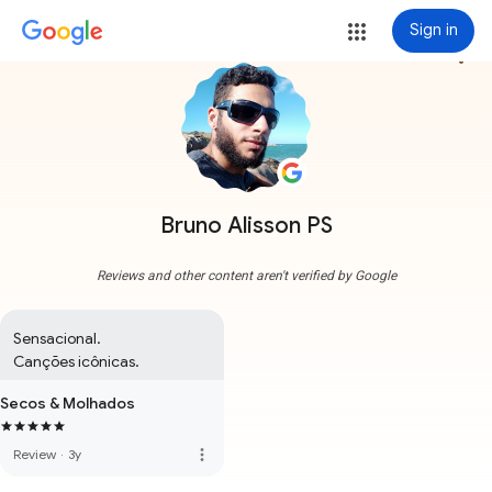
Sign in
more_vert
Bruno Alisson PS
Reviews and other content aren't verified by Google
Sensacional.

Canções icônicas.
Secos & Molhados
more_vert
Review
·
3y