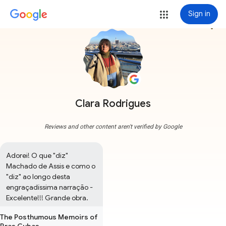
Sign in
more_vert
Clara Rodrigues
Reviews and other content aren't verified by Google
Adorei! O que "diz" 
Machado de Assis e como o 
"diz" ao longo desta 
engraçadíssima narração - 
Excelente!!! Grande obra.
The Posthumous Memoirs of