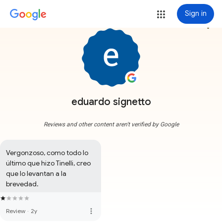
Sign in
more_vert
eduardo signetto
Reviews and other content aren't verified by Google
Vergonzoso, como todo lo 
último que hizo Tinelli, creo 
que lo levantan a la 
brevedad.
more_vert
Review
·
2y