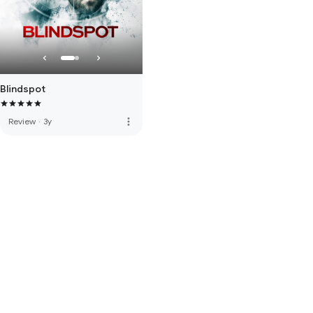
Blindspot
more_vert
Review
·
3y