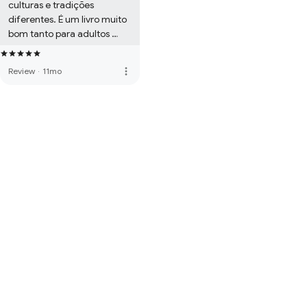
culturas e tradições 
diferentes. É um livro muito 
bom tanto para adultos 
quanto para crianças.
more_vert
Review
·
11mo