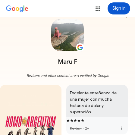
Sign in
more_vert
Maru F
Reviews and other content aren't verified by Google
Excelente enseñanza de 
una mujer con mucha 
historia de dolor y 
superación
more_vert
Review
·
2y