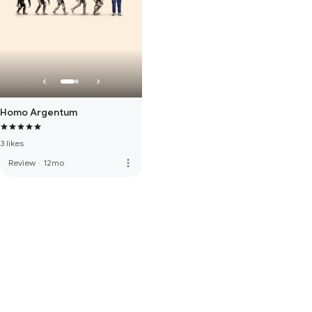
Homo Argentum
3 likes
more_vert
Review
·
12mo