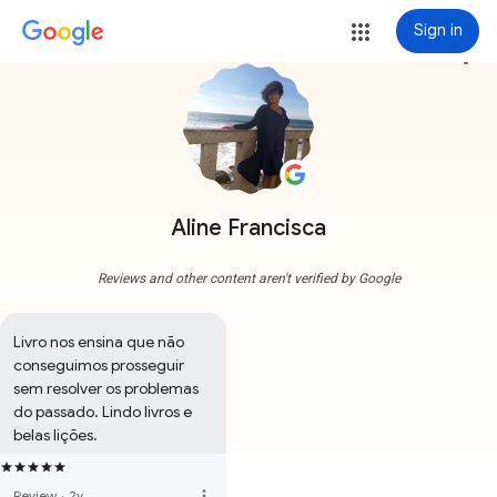
Sign in
more_vert
Aline Francisca
Reviews and other content aren't verified by Google
Livro nos ensina que não 
conseguimos prosseguir 
sem resolver os problemas 
do passado. Lindo livros e 
belas lições.
more_vert
Review
·
2y