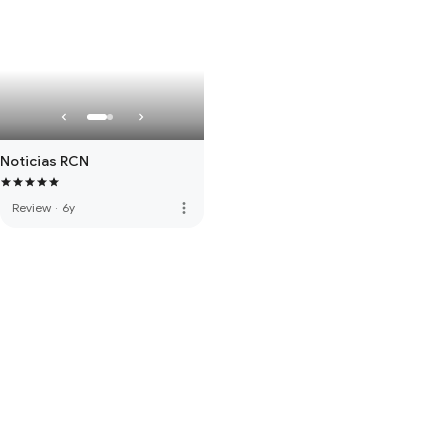
Noticias RCN
more_vert
Review
·
6y