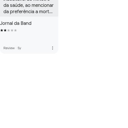
da saúde, ao mencionar 
da preferência a morte 
a liberdade. A Band por 
Jornal da Band
vezes mostra uma 
posição omissa às 
colocações do 
presidente e dos seus 
more_vert
Review
·
5y
ministros.