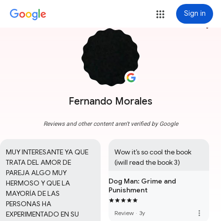
Sign in
more_vert
Fernando Morales
Reviews and other content aren't verified by Google
MUY INTERESANTE YA QUE 
Wow it’s so cool the book 
TRATA DEL AMOR DE 
(iwill read the book 3)
PAREJA ALGO MUY 
Dog Man: Grime and
HERMOSO Y QUE LA 
Punishment
MAYORÍA DE LAS 
PERSONAS HA 
more_vert
Review
·
3y
EXPERIMENTADO EN SU 