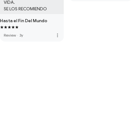
VIDA.

SE LOS RECOMIENDO
Hasta el Fin Del Mundo
more_vert
Review
·
3y