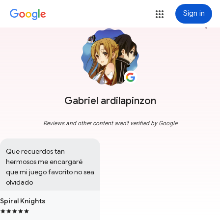
Sign in
more_vert
Gabriel ardilapinzon
Reviews and other content aren't verified by Google
Que recuerdos tan 
hermosos me encargaré 
que mi juego favorito no sea 
olvidado
Spiral Knights