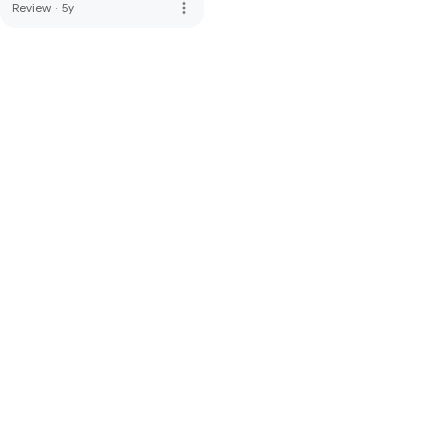
more_vert
Review
·
5y