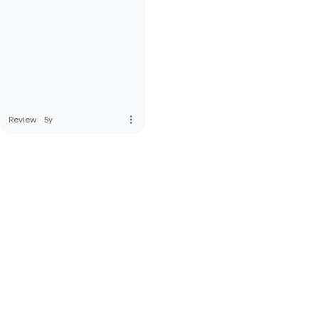
more_vert
Review
·
5y