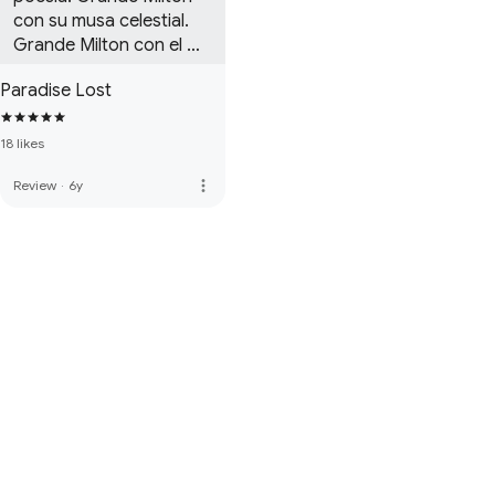
con su musa celestial. 
Grande Milton con el 
mejor retrato literario de 
Paradise Lost
Satán. Es recomendable 
leerla en lenguaje 
original o traducida a 
18 likes
prosa (por favor no lean 
more_vert
Review
·
6y
una traducción con 
rima, eso no debería 
existir).