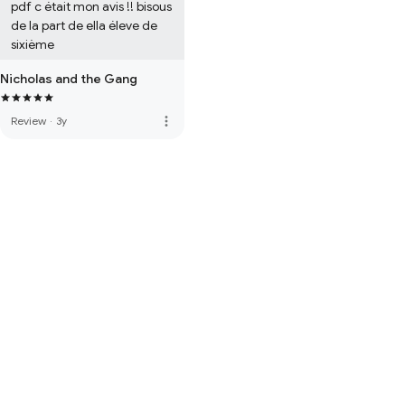
pdf c était mon avis !! bisous 
de la part de ella éleve de 
sixième
Nicholas and the Gang
more_vert
Review
·
3y