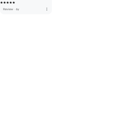
more_vert
Review
·
6y