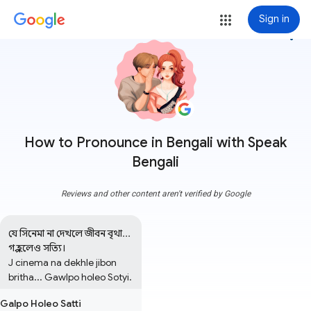
Sign in
more_vert
How to Pronounce in Bengali with Speak
Bengali
Reviews and other content aren't verified by Google
যে সিনেমা না দেখলে জীবন বৃথা... 
গল্প হলেও সত্যি।

J cinema na dekhle jibon 
britha... Gawlpo holeo Sotyi.
Galpo Holeo Satti