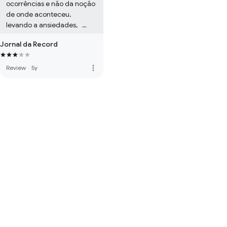
ocorrências e não da noção 
de onde aconteceu, 
levando a ansiedades,   
uriosidade e até 
Jornal da Record
preocupação por familiares, 
tenho evitado assistir para 
evitar nervoso! Ha e a falta 
more_vert
Review
·
5y
de divulgação e entrevistas 
com jogadores e jogos! 
Muito fiotao!!