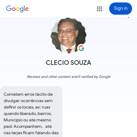
Sign in
more_vert
CLECIO SOUZA
Reviews and other content aren't verified by Google
Cometem erros tácito de 
divulgar ocorrências sem 
definir os locais, ex: ruas 
quando liberado, bairros. 
Município ou até mesmo 
pais! Acompanhem,   até 
nas tarjas ficam falando das 