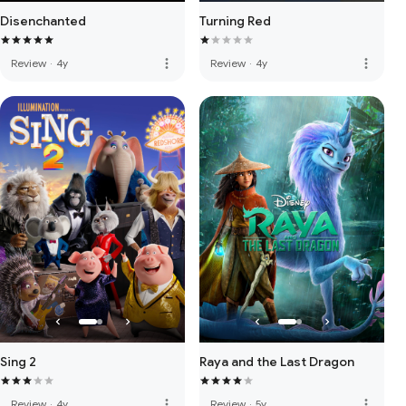
Disenchanted
Turning Red
more_vert
more_vert
Review
·
4y
Review
·
4y
Sing 2
Raya and the Last Dragon
more_vert
more_vert
Review
·
4y
Review
·
5y