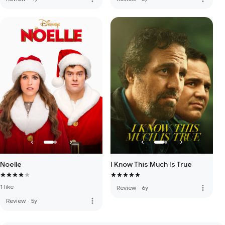
Noelle
I Know This Much Is True
1 like
more_vert
Review
·
6y
more_vert
Review
·
5y