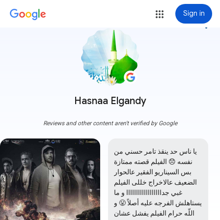
Sign in
more_vert
Hasnaa Elgandy
Reviews and other content aren't verified by Google
يا ناس حد ينقذ تامر حسني من 
نفسه 😞 الفيلم قصته ممتازة 
بس السيناريو الفقير عالحوار 
الضعيف عالاخراج خللى الفيلم 
غبي جداااااااااااااااااا و ما 
يستاهلش الفرجه عليه أصلاً 😤 و 
اللّه حرام الفيلم يفشل عشان 