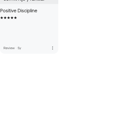
Positive Discipline
more_vert
Review
·
5y