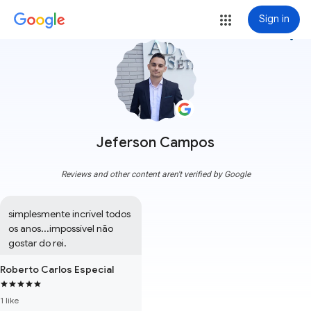
Sign in
more_vert
Jeferson Campos
Reviews and other content aren't verified by Google
simplesmente incrível todos 
os anos...impossível não 
gostar do rei.
Roberto Carlos Especial
1 like