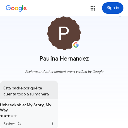
Sign in
more_vert
Paulina Hernandez
Reviews and other content aren't verified by Google
Esta padre por qué te 
cuenta todo a su manera
Unbreakable: My Story, My
Way
more_vert
Review
·
2y