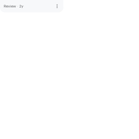
more_vert
Review
·
2y