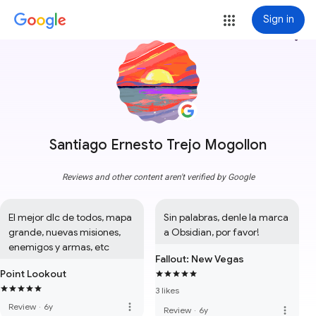
Sign in
more_vert
Santiago Ernesto Trejo Mogollon
Reviews and other content aren't verified by Google
El mejor dlc de todos, mapa 
Sin palabras, denle la marca 
grande, nuevas misiones, 
a Obsidian, por favor!
enemigos y armas, etc
Fallout: New Vegas
Point Lookout
3 likes
more_vert
Review
·
6y
more_vert
Review
·
6y