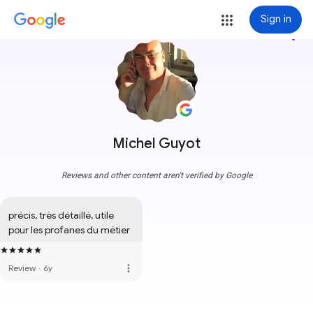
Sign in
more_vert
Michel Guyot
Reviews and other content aren't verified by Google
précis, très détaillé, utile 
pour les profanes du métier
more_vert
Review
·
6y