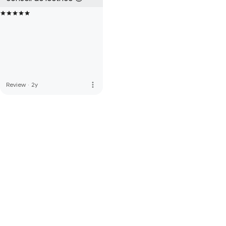
more_vert
Review
·
2y