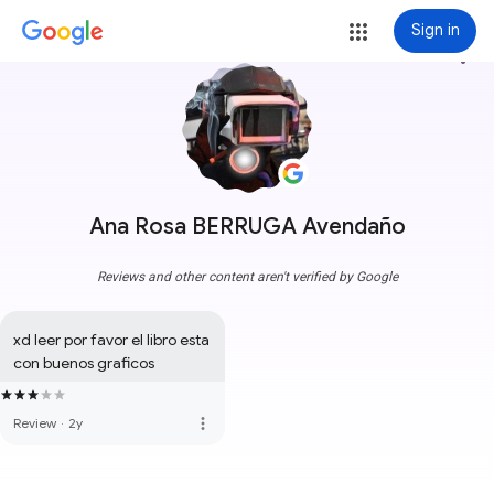
Sign in
more_vert
Ana Rosa BERRUGA Avendaño
Reviews and other content aren't verified by Google
xd leer por favor el libro esta 
con buenos graficos
more_vert
Review
·
2y