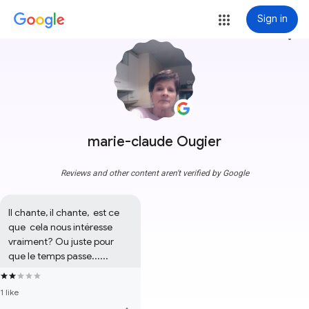
Sign in
more_vert
marie-claude Ougier
Reviews and other content aren't verified by Google
Il chante, il chante,  est ce 
que  cela nous intéresse 
vraiment? Ou juste pour 
que le temps passe......
1 like