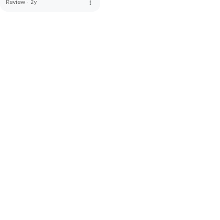
more_vert
Review
·
2y