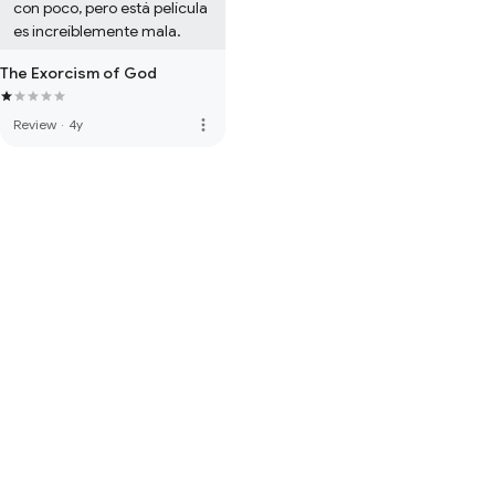
con poco, pero está película 
es increíblemente mala.
The Exorcism of God
more_vert
Review
·
4y